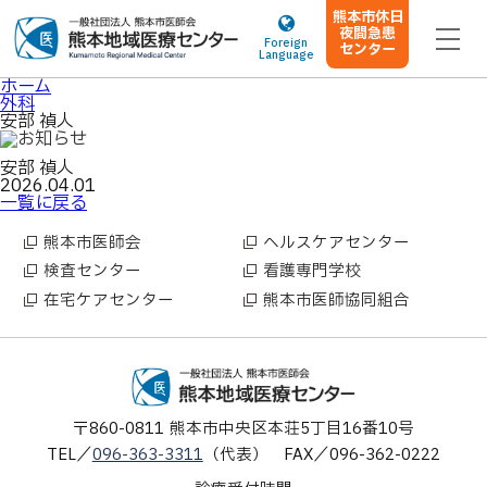
熊本市休日
夜間急患
Foreign
センター
Language
ホーム
外科
安部 禎人
安部 禎人
2026.04.01
ホーム
一覧に戻る
当院について
熊本市医師会
ヘルスケアセンター
検査センター
看護専門学校
ご来院の方へ
在宅ケアセンター
熊本市医師協同組合
医療関係者の方へ
診療科・部門案内
施設案内
〒860-0811
熊本市中央区本荘5丁目16番10号
TEL
096-363-3311
（代表）
FAX
096-362-0222
お知らせ