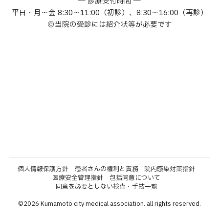
診療受付時間
お問い合わせ
平日・月～金
8:30～11:00（初診）、8:30～16:00（再診）
当院の受診には紹介状等が必要です
採用情報
熊本市休日夜間急患センター
個人情報保護方針
患者さんの権利と責務
院内感染対策指針
医療安全管理指針
包括同意について
同意を必要としない検査・手技一覧
©
2026
Kumamoto city medical association. all rights reserved.